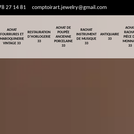
78 27 14 81
comptoirart.jewelry@gmail.com
ACHAT DE
ACHA
ACHAT
RACHAT
RESTAURATION
POUPÉE
RACH
FOURRURES ET
INSTRUMENT
ANTIQUAIRE
D'HORLOGERIE
ANCIENNE
PIÈCE 
MAROQUINERIE
DE MUSIQUE
33
33
PORCELAINE
MONNA
VINTAGE 33
33
33
33