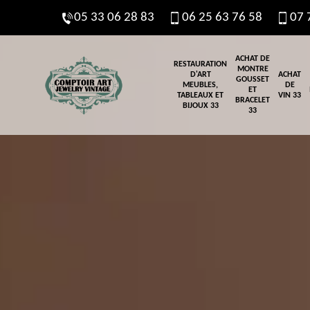
05 33 06 28 83
06 25 63 76 58
07 
ACHAT DE
RESTAURATION
MONTRE
D'ART
ACHAT
GOUSSET
MEUBLES,
DE
ET
TABLEAUX ET
VIN 33
BRACELET
BIJOUX 33
33