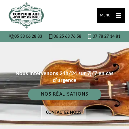
MENU
05 33 06 28 83
06 25 63 76 58
07 78 27 14 81
Nous intervenons 24h/24 sur 7j/7 en cas
d'urgence
NOS RÉALISATIONS
CONTACTEZ NOUS