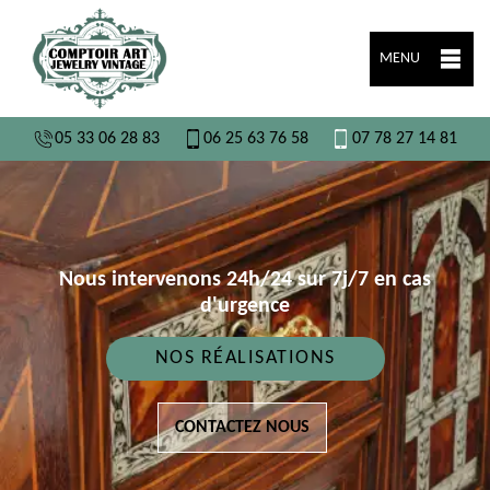
MENU
05 33 06 28 83
06 25 63 76 58
07 78 27 14 81
Nous intervenons 24h/24 sur 7j/7 en cas
d'urgence
NOS RÉALISATIONS
CONTACTEZ NOUS