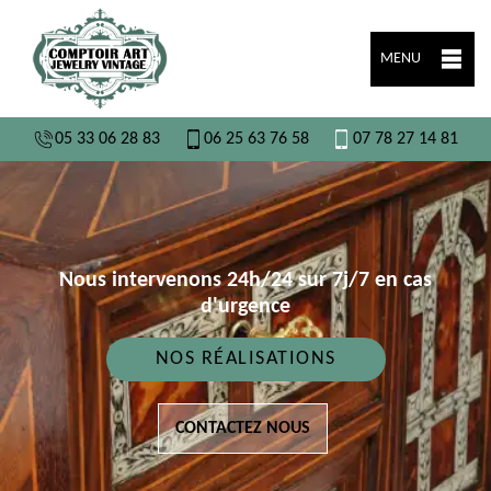
MENU
05 33 06 28 83
06 25 63 76 58
07 78 27 14 81
Nous intervenons 24h/24 sur 7j/7 en cas
d'urgence
NOS RÉALISATIONS
CONTACTEZ NOUS