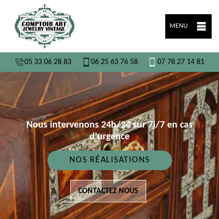
MENU
05 33 06 28 83
06 25 63 76 58
07 78 27 14 81
Nous intervenons 24h/24 sur 7j/7 en cas
d'urgence
NOS RÉALISATIONS
CONTACTEZ NOUS