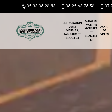
05 33 06 28 83
06 25 63 76 58
07 
ACHAT DE
RESTAURATION
MONTRE
D'ART
ACHAT
GOUSSET
MEUBLES,
DE
ET
TABLEAUX ET
VIN 33
BRACELET
BIJOUX 33
33