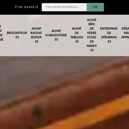
ÊTRE RAPPELÉ
ACHAT
PÂTE
T
ACHAT
ACHAT
DE
ENTREPRISE
DÉB
AT
ACHAT
BROCANTEUR
RACHAT
DE
VERRE
DE
MA
DE
D'ARGENTERIE
33
BIJOUX
TABLEAU
ECOLE
DÉBARRAS
APPA
IE
33
33
33
DE
33
NANCY
33