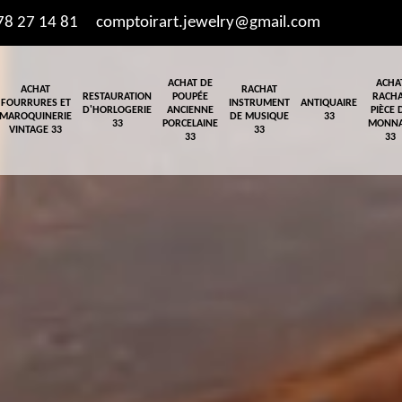
78 27 14 81
comptoirart.jewelry@gmail.com
ACHAT DE
ACHA
ACHAT
RACHAT
RESTAURATION
POUPÉE
RACH
FOURRURES ET
INSTRUMENT
ANTIQUAIRE
D'HORLOGERIE
ANCIENNE
PIÈCE 
MAROQUINERIE
DE MUSIQUE
33
33
PORCELAINE
MONNA
VINTAGE 33
33
33
33