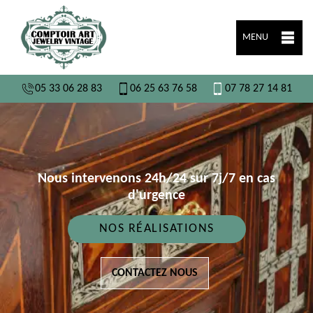
MENU
05 33 06 28 83
06 25 63 76 58
07 78 27 14 81
Nous intervenons 24h/24 sur 7j/7 en cas
d'urgence
NOS RÉALISATIONS
CONTACTEZ NOUS