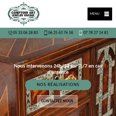
MENU
05 33 06 28 83
06 25 63 76 58
07 78 27 14 81
Nous intervenons 24h/24 sur 7j/7 en cas
d'urgence
NOS RÉALISATIONS
CONTACTEZ NOUS