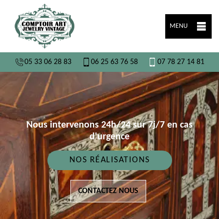
MENU
05 33 06 28 83
06 25 63 76 58
07 78 27 14 81
Nous intervenons 24h/24 sur 7j/7 en cas
d'urgence
NOS RÉALISATIONS
CONTACTEZ NOUS