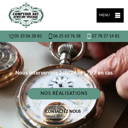
MENU
05 33 06 28 83
06 25 63 76 58
07 78 27 14 81
Nous intervenons 24h/24 sur 7j/7 en cas
d'urgence
NOS RÉALISATIONS
CONTACTEZ NOUS