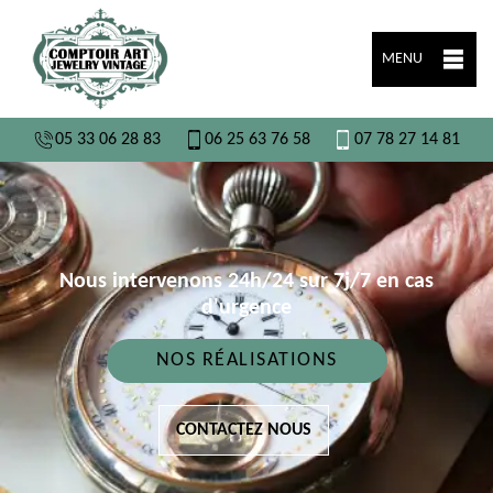
MENU
05 33 06 28 83
06 25 63 76 58
07 78 27 14 81
Nous intervenons 24h/24 sur 7j/7 en cas
d'urgence
NOS RÉALISATIONS
CONTACTEZ NOUS