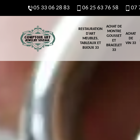
05 33 06 28 83
06 25 63 76 58
07 
ACHAT DE
RESTAURATION
MONTRE
D'ART
ACHAT
GOUSSET
MEUBLES,
DE
ET
TABLEAUX ET
VIN 33
BRACELET
BIJOUX 33
33