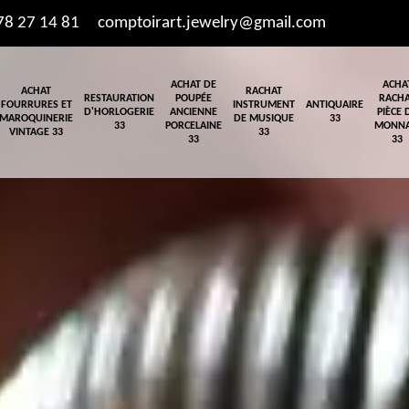
78 27 14 81
comptoirart.jewelry@gmail.com
ACHAT DE
ACHA
ACHAT
RACHAT
RESTAURATION
POUPÉE
RACH
FOURRURES ET
INSTRUMENT
ANTIQUAIRE
D'HORLOGERIE
ANCIENNE
PIÈCE 
MAROQUINERIE
DE MUSIQUE
33
33
PORCELAINE
MONNA
VINTAGE 33
33
33
33