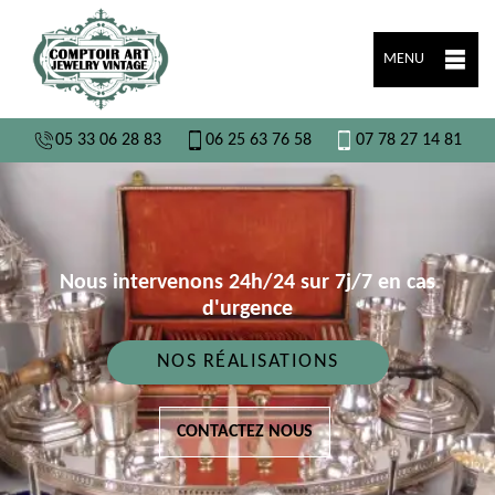
MENU
05 33 06 28 83
06 25 63 76 58
07 78 27 14 81
Nous intervenons 24h/24 sur 7j/7 en cas
d'urgence
NOS RÉALISATIONS
CONTACTEZ NOUS