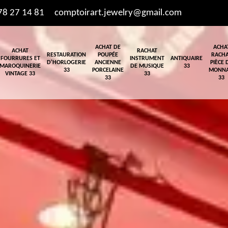
78 27 14 81
comptoirart.jewelry@gmail.com
ACHAT DE
ACHA
ACHAT
RACHAT
RESTAURATION
POUPÉE
RACH
FOURRURES ET
INSTRUMENT
ANTIQUAIRE
D'HORLOGERIE
ANCIENNE
PIÈCE 
MAROQUINERIE
DE MUSIQUE
33
33
PORCELAINE
MONNA
VINTAGE 33
33
33
33