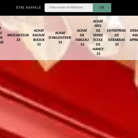
ÊTRE RAPPELÉ
ACHAT
PÂTE
T
ACHAT
ACHAT
DE
ENTREPRISE
DÉB
AT
ACHAT
BROCANTEUR
RACHAT
DE
VERRE
DE
MA
DE
D'ARGENTERIE
33
BIJOUX
TABLEAU
ECOLE
DÉBARRAS
APPA
IE
33
33
33
DE
33
NANCY
33