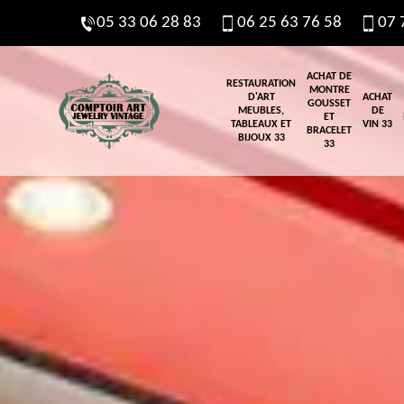
05 33 06 28 83
06 25 63 76 58
07 
ACHAT DE
RESTAURATION
MONTRE
D'ART
ACHAT
GOUSSET
MEUBLES,
DE
ET
TABLEAUX ET
VIN 33
BRACELET
BIJOUX 33
33