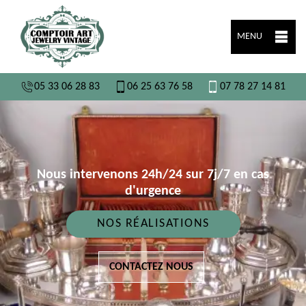
MENU
05 33 06 28 83
06 25 63 76 58
07 78 27 14 81
Nous intervenons 24h/24 sur 7j/7 en cas
d'urgence
NOS RÉALISATIONS
CONTACTEZ NOUS