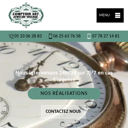
MENU
05 33 06 28 83
06 25 63 76 58
07 78 27 14 81
Nous intervenons 24h/24 sur 7j/7 en cas
d'urgence
NOS RÉALISATIONS
CONTACTEZ NOUS