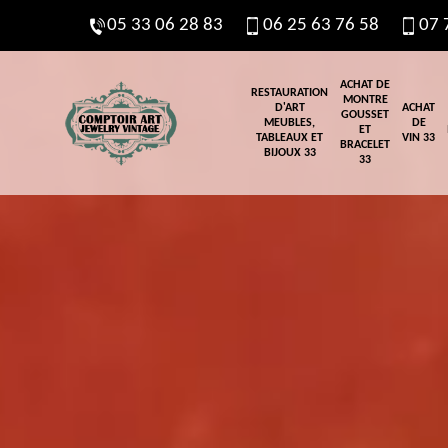
05 33 06 28 83
06 25 63 76 58
07 
ACHAT DE
RESTAURATION
MONTRE
D'ART
ACHAT
GOUSSET
MEUBLES,
DE
ET
TABLEAUX ET
VIN 33
BRACELET
BIJOUX 33
33