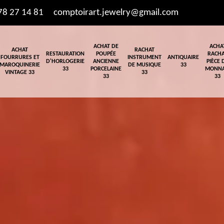
78 27 14 81
comptoirart.jewelry@gmail.com
ACHAT DE
ACHA
ACHAT
RACHAT
RESTAURATION
POUPÉE
RACH
FOURRURES ET
INSTRUMENT
ANTIQUAIRE
D'HORLOGERIE
ANCIENNE
PIÈCE 
MAROQUINERIE
DE MUSIQUE
33
33
PORCELAINE
MONNA
VINTAGE 33
33
33
33