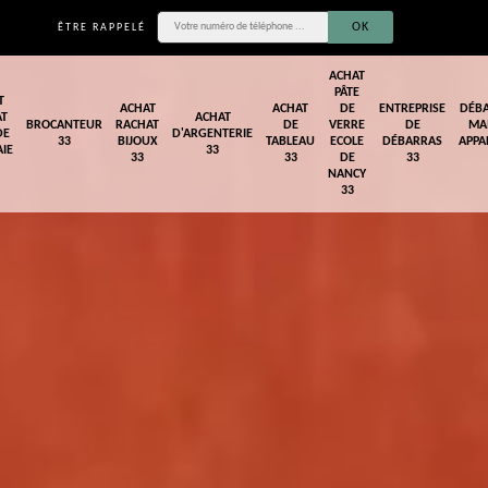
ÊTRE RAPPELÉ
ACHAT
PÂTE
T
ACHAT
ACHAT
DE
ENTREPRISE
DÉB
AT
ACHAT
BROCANTEUR
RACHAT
DE
VERRE
DE
MA
DE
D'ARGENTERIE
33
BIJOUX
TABLEAU
ECOLE
DÉBARRAS
APPA
IE
33
33
33
DE
33
NANCY
33