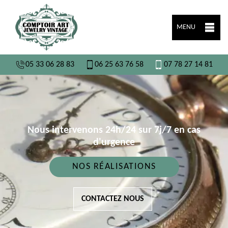
MENU
05 33 06 28 83
06 25 63 76 58
07 78 27 14 81
Nous intervenons 24h/24 sur 7j/7 en cas
d'urgence
NOS RÉALISATIONS
CONTACTEZ NOUS