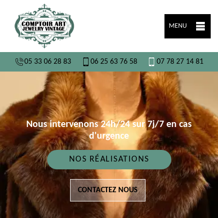
MENU
05 33 06 28 83
06 25 63 76 58
07 78 27 14 81
Nous intervenons 24h/24 sur 7j/7 en cas
d'urgence
NOS RÉALISATIONS
CONTACTEZ NOUS