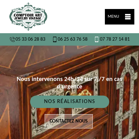
MENU
05 33 06 28 83
06 25 63 76 58
07 78 27 14 81
Nous intervenons 24h/24 sur 7j/7 en cas
d'urgence
NOS RÉALISATIONS
CONTACTEZ NOUS