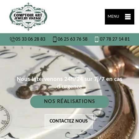
MENU
05 33 06 28 83
06 25 63 76 58
07 78 27 14 81
Nous intervenons 24h/24 sur 7j/7 en cas
d'urgence
NOS RÉALISATIONS
CONTACTEZ NOUS