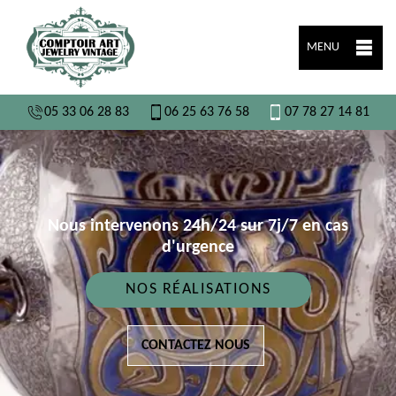
MENU
05 33 06 28 83
06 25 63 76 58
07 78 27 14 81
Nous intervenons 24h/24 sur 7j/7 en cas
d'urgence
NOS RÉALISATIONS
CONTACTEZ NOUS