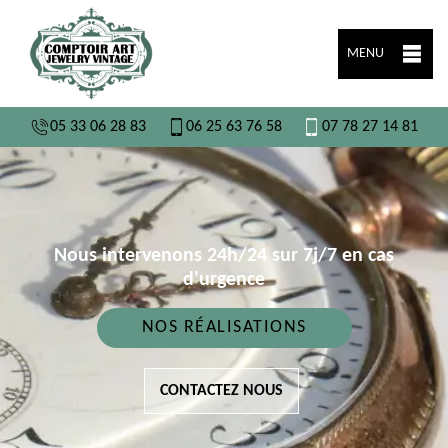
MENU
05 33 06 28 83
06 25 63 76 58
07 78 27 14 81
Nous intervenons 24h/24 sur 7j/7 en cas
d'urgence
NOS RÉALISATIONS
CONTACTEZ NOUS