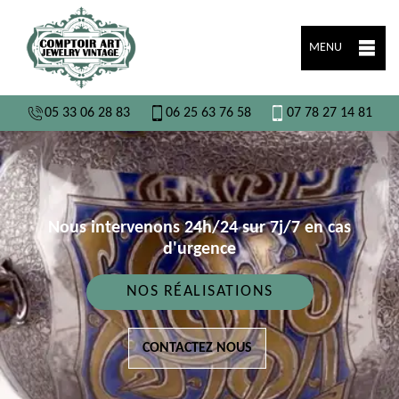
MENU
05 33 06 28 83
06 25 63 76 58
07 78 27 14 81
Nous intervenons 24h/24 sur 7j/7 en cas
d'urgence
NOS RÉALISATIONS
CONTACTEZ NOUS