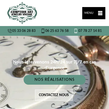
MENU
05 33 06 28 83
06 25 63 76 58
07 78 27 14 81
Nous intervenons 24h/24 sur 7j/7 en cas
d'urgence
NOS RÉALISATIONS
CONTACTEZ NOUS