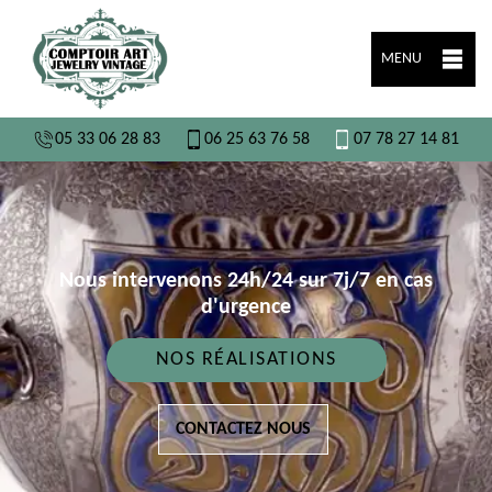
MENU
05 33 06 28 83
06 25 63 76 58
07 78 27 14 81
Nous intervenons 24h/24 sur 7j/7 en cas
d'urgence
NOS RÉALISATIONS
CONTACTEZ NOUS