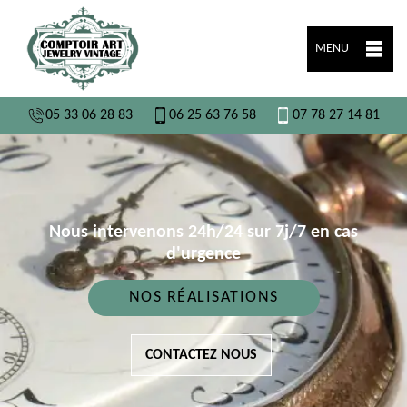
MENU
05 33 06 28 83
06 25 63 76 58
07 78 27 14 81
Nous intervenons 24h/24 sur 7j/7 en cas
d'urgence
NOS RÉALISATIONS
CONTACTEZ NOUS