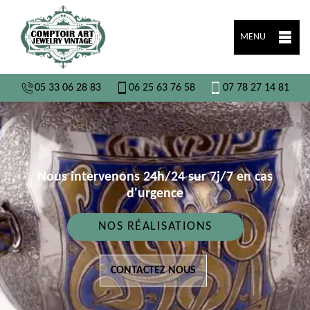
MENU
05 33 06 28 83
06 25 63 76 58
07 78 27 14 81
Nous intervenons 24h/24 sur 7j/7 en cas
d'urgence
NOS RÉALISATIONS
CONTACTEZ NOUS