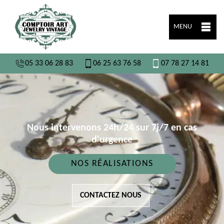
MENU
05 33 06 28 83
06 25 63 76 58
07 78 27 14 81
Nous intervenons 24h/24 sur 7j/7 en cas
d'urgence
NOS RÉALISATIONS
CONTACTEZ NOUS