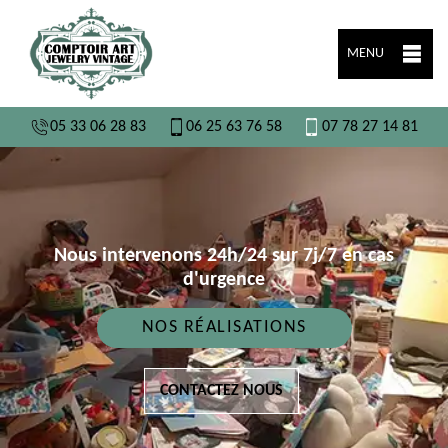
MENU
05 33 06 28 83
06 25 63 76 58
07 78 27 14 81
Nous intervenons 24h/24 sur 7j/7 en cas
d'urgence
NOS RÉALISATIONS
CONTACTEZ NOUS