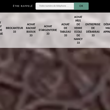
ÊTRE RAPPELÉ
ACHAT
PÂTE
T
ACHAT
ACHAT
DE
ENTREPRISE
DÉB
AT
ACHAT
BROCANTEUR
RACHAT
DE
VERRE
DE
MA
DE
D'ARGENTERIE
33
BIJOUX
TABLEAU
ECOLE
DÉBARRAS
APPA
IE
33
33
33
DE
33
NANCY
33