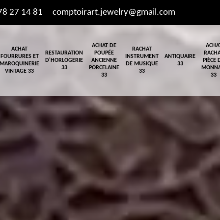
78 27 14 81
comptoirart.jewelry@gmail.com
ACHAT DE
ACHA
ACHAT
RACHAT
RESTAURATION
POUPÉE
RACH
FOURRURES ET
INSTRUMENT
ANTIQUAIRE
D'HORLOGERIE
ANCIENNE
PIÈCE 
MAROQUINERIE
DE MUSIQUE
33
33
PORCELAINE
MONNA
VINTAGE 33
33
33
33