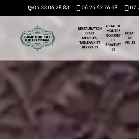
05 33 06 28 83
06 25 63 76 58
07 
ACHAT DE
RESTAURATION
MONTRE
D'ART
ACHAT
GOUSSET
MEUBLES,
DE
ET
TABLEAUX ET
VIN 33
BRACELET
BIJOUX 33
33