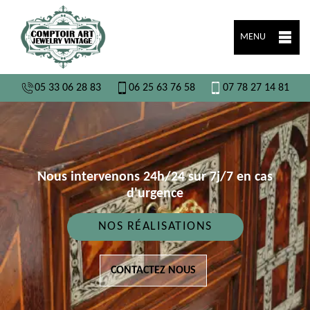
MENU
05 33 06 28 83
06 25 63 76 58
07 78 27 14 81
Nous intervenons 24h/24 sur 7j/7 en cas
d'urgence
NOS RÉALISATIONS
CONTACTEZ NOUS