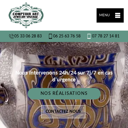
MENU
05 33 06 28 83
06 25 63 76 58
07 78 27 14 81
Nous intervenons 24h/24 sur 7j/7 en cas
d'urgence
NOS RÉALISATIONS
CONTACTEZ NOUS