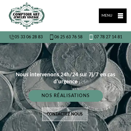
MENU
05 33 06 28 83
06 25 63 76 58
07 78 27 14 81
Nous intervenons 24h/24 sur 7j/7 en cas
d'urgence
NOS RÉALISATIONS
CONTACTEZ NOUS