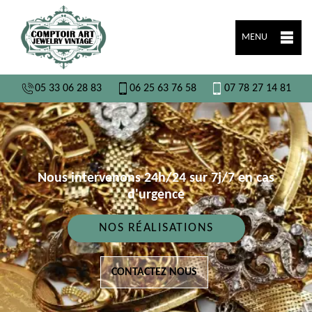
MENU
05 33 06 28 83
06 25 63 76 58
07 78 27 14 81
Nous intervenons 24h/24 sur 7j/7 en cas
d'urgence
NOS RÉALISATIONS
CONTACTEZ NOUS