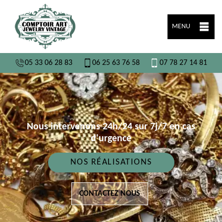
MENU
05 33 06 28 83
06 25 63 76 58
07 78 27 14 81
Nous intervenons 24h/24 sur 7j/7 en cas
d'urgence
NOS RÉALISATIONS
CONTACTEZ NOUS