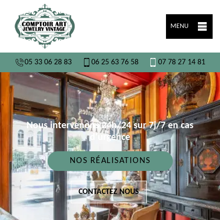
MENU
05 33 06 28 83
06 25 63 76 58
07 78 27 14 81
Nous intervenons 24h/24 sur 7j/7 en cas
d'urgence
NOS RÉALISATIONS
CONTACTEZ NOUS