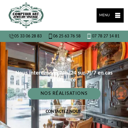
MENU
05 33 06 28 83
06 25 63 76 58
07 78 27 14 81
Nous intervenons 24h/24 sur 7j/7 en cas
d'urgence
NOS RÉALISATIONS
CONTACTEZ NOUS