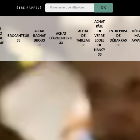
ÊTRE RAPPELÉ
ACHAT
PÂTE
T
ACHAT
ACHAT
DE
ENTREPRISE
DÉB
AT
ACHAT
BROCANTEUR
RACHAT
DE
VERRE
DE
MA
DE
D'ARGENTERIE
33
BIJOUX
TABLEAU
ECOLE
DÉBARRAS
APPA
IE
33
33
33
DE
33
NANCY
33