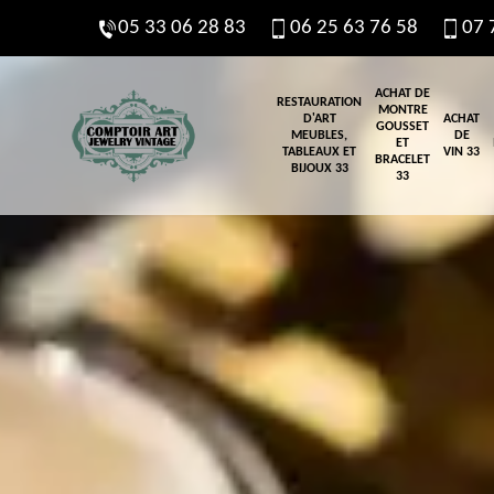
05 33 06 28 83
06 25 63 76 58
07 
ACHAT DE
RESTAURATION
MONTRE
D'ART
ACHAT
GOUSSET
MEUBLES,
DE
ET
TABLEAUX ET
VIN 33
BRACELET
BIJOUX 33
33