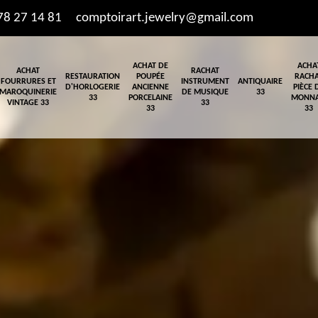
78 27 14 81
comptoirart.jewelry@gmail.com
ACHAT DE
ACHA
ACHAT
RACHAT
RESTAURATION
POUPÉE
RACH
FOURRURES ET
INSTRUMENT
ANTIQUAIRE
D'HORLOGERIE
ANCIENNE
PIÈCE 
MAROQUINERIE
DE MUSIQUE
33
33
PORCELAINE
MONNA
VINTAGE 33
33
33
33