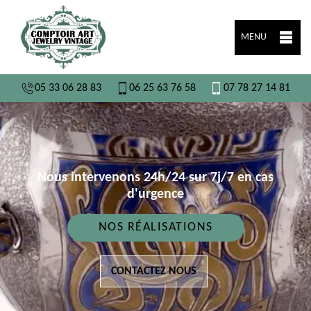
MENU
05 33 06 28 83
06 25 63 76 58
07 78 27 14 81
Nous intervenons 24h/24 sur 7j/7 en cas
d'urgence
NOS RÉALISATIONS
CONTACTEZ NOUS