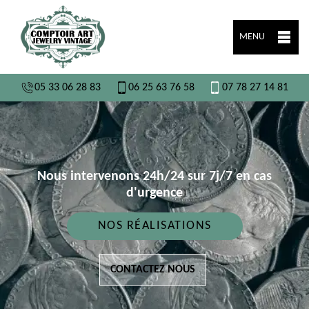
MENU
05 33 06 28 83
06 25 63 76 58
07 78 27 14 81
Nous intervenons 24h/24 sur 7j/7 en cas
d'urgence
NOS RÉALISATIONS
CONTACTEZ NOUS